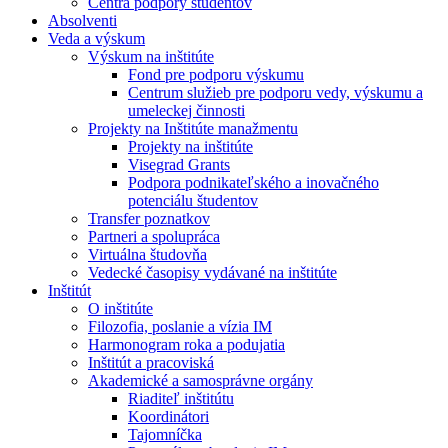
Centrá podpory študentov
Absolventi
Veda a výskum
Výskum na inštitúte
Fond pre podporu výskumu
Centrum služieb pre podporu vedy, výskumu a
umeleckej činnosti
Projekty na Inštitúte manažmentu
Projekty na inštitúte
Visegrad Grants
Podpora podnikateľského a inovačného
potenciálu študentov
Transfer poznatkov
Partneri a spolupráca
Virtuálna študovňa
Vedecké časopisy vydávané na inštitúte
Inštitút
O inštitúte
Filozofia, poslanie a vízia IM
Harmonogram roka a podujatia
Inštitút a pracoviská
Akademické a samosprávne orgány
Riaditeľ inštitútu
Koordinátori
Tajomníčka