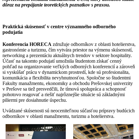
dôraz na prepájanie teoretických poznatkov s praxou.
Praktická skúsenosť v centre významného odborného
podujatia
Konferencia
HORECA
združuje odborníkov z oblasti hotelierstva,
gastronómie a turizmu, čím vytvára priestor na výmenu skúseností,
networking a prezentáciu aktuálnych trendov v sektore hospitality.
Účasť na takomto podujatí umožnila študentom získať cenný
pohľad na organizovanie veľkých odborných konferencií a zároveň
si vyskúšať prácu v dynamickom prostredí, kde sú profesionalita,
komunikácia a flexibilita nevyhnutnosťou. Spoločne so študentmi
Fakulty manažmentu, ekonomiky a obchodu Prešovskej univerzity
v Prešove sa tiež presvedčili, že tímová spolupráca a schopnosť
pohotovo reagovať a riešiť najrôznejšie situácie sú základnými
piliermi pre dosiahnutie úspechu.
Uvádzané skúsenosti sú neoceniteľnou súčasťou prípravy budúcich
odborníkov v oblasti manažmentu, turizmu a hotelierstva.