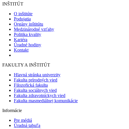
INŠTITÚT
O inštitúte
Podujatia
Orgány inštitútu
Medzinárodné vzťahy
Politika kvality
Kariéra
Úradné hodiny
Kontakt
FAKULTY A INŠTITÚT
Hlavná stránka univerzity
Fakulta prírodných vied
Filozofická fakulta
Fakulta sociálnych vied
Fakulta zdravotníckych vied
Fakulta masmediálnej komunikácie
Informácie
Pre médiá
Úradná tabuľa