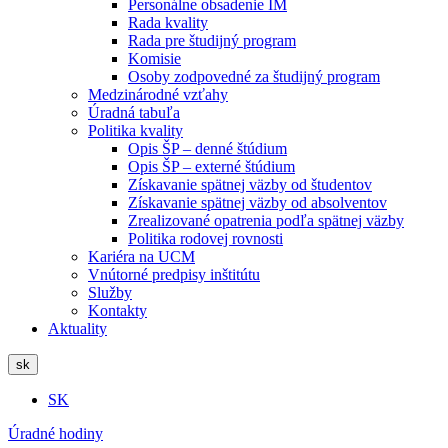
Personálne obsadenie IM
Rada kvality
Rada pre študijný program
Komisie
Osoby zodpovedné za študijný program
Medzinárodné vzťahy
Úradná tabuľa
Politika kvality
Opis ŠP – denné štúdium
Opis ŠP – externé štúdium
Získavanie spätnej väzby od študentov
Získavanie spätnej väzby od absolventov
Zrealizované opatrenia podľa spätnej väzby
Politika rodovej rovnosti
Kariéra na UCM
Vnútorné predpisy inštitútu
Služby
Kontakty
Aktuality
sk
SK
Úradné hodiny