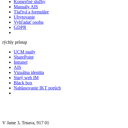
Komerčné služby
Manuály AIS
Tlačivá a formuláre
Ubytovanie
Vyhľadať osobu
GDPR
rýchly prístup
UCM maily
SharePoint
Intranet
AIS
Vizuálna identita
Starý web IM
Black box
Nahlasovanie IKT porúch
V Jame 3, Trnava, 917 01