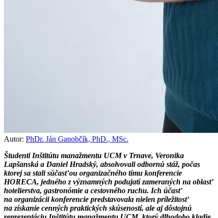
Autor:
PhDr. Ján Ganobčík, PhD., MSc.
Študenti Inštitútu manažmentu UCM v Trnave, Veronika
Lapšanská a Daniel Hradský, absolvovali odbornú stáž, počas
ktorej sa stali súčasťou organizačného tímu konferencie
HORECA, jedného z významných podujatí zameraných na oblasť
hotelierstva, gastronómie a cestovného ruchu. Ich účasť
na organizácii konferencie predstavovala nielen príležitosť
na získanie cenných praktických skúseností, ale aj dôstojnú
reprezentáciu Inštitútu manažmentu UCM, ktorý dlhodobo kladie