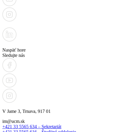
Naspäť hore
Sledujte nás
V Jame 3, Trnava, 917 01
im@ucm.sk
+421 33 5565 634 – Sekretariát
+421 33 5565 616 – Študijné oddelenie