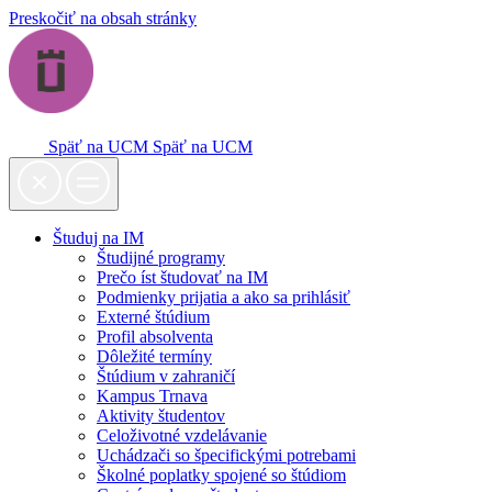
Preskočiť na obsah stránky
Späť na UCM
Späť na UCM
Študuj na IM
Študijné programy
Prečo íst študovať na IM
Podmienky prijatia a ako sa prihlásiť
Externé štúdium
Profil absolventa
Dôležité termíny
Štúdium v zahraničí
Kampus Trnava
Aktivity študentov
Celoživotné vzdelávanie
Uchádzači so špecifickými potrebami
Školné poplatky spojené so štúdiom