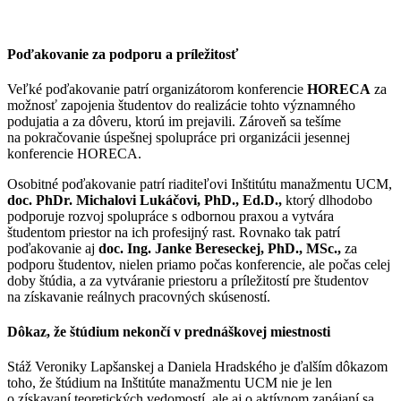
Poďakovanie za podporu a príležitosť
Veľké poďakovanie patrí organizátorom konferencie
HORECA
za
možnosť zapojenia študentov do realizácie tohto významného
podujatia a za dôveru, ktorú im prejavili. Zároveň sa tešíme
na pokračovanie úspešnej spolupráce pri organizácii jesennej
konferencie HORECA.
Osobitné poďakovanie patrí riaditeľovi Inštitútu manažmentu UCM,
doc. PhDr. Michalovi Lukáčovi, PhD., Ed.D.,
ktorý dlhodobo
podporuje rozvoj spolupráce s odbornou praxou a vytvára
študentom priestor na ich profesijný rast. Rovnako tak patrí
poďakovanie aj
doc. Ing. Janke Bereseckej, PhD., MSc.,
za
podporu študentov, nielen priamo počas konferencie, ale počas celej
doby štúdia, a za vytváranie priestoru a príležitostí pre študentov
na získavanie reálnych pracovných skúseností.
Dôkaz, že štúdium nekončí v prednáškovej miestnosti
Stáž Veroniky Lapšanskej a Daniela Hradského je ďalším dôkazom
toho, že štúdium na Inštitúte manažmentu UCM nie je len
o získavaní teoretických vedomostí, ale aj o aktívnom zapájaní sa